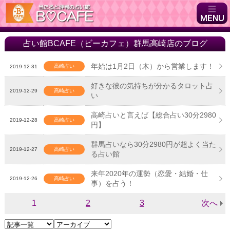
占い館BCAFE（ビーカフェ）群馬高崎店のブログ
年始は1月2日（木）から営業します！
高崎占い
2019-12-31
好きな彼の気持ちが分かるタロット占
2019-12-29
高崎占い
い
高崎占いと言えば【総合占い30分2980
2019-12-28
高崎占い
円】
群馬占いなら30分2980円が超よく当た
2019-12-27
高崎占い
る占い館
来年2020年の運勢（恋愛・結婚・仕
2019-12-26
高崎占い
事）を占う！
1
2
3
次へ