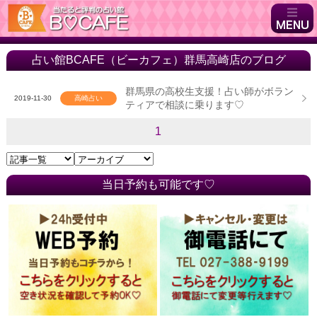
占い館BCAFE（ビーカフェ）群馬高崎店のブログ
群馬県の高校生支援！占い師がボラン
2019-11-30
高崎占い
ティアで相談に乗ります♡
1
当日予約も可能です♡