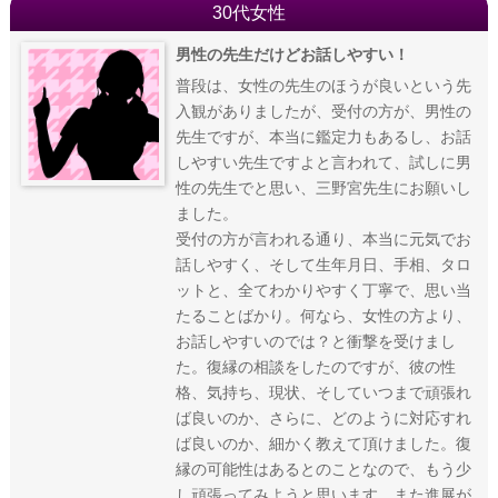
30代女性
男性の先生だけどお話しやすい！
普段は、女性の先生のほうが良いという先
入観がありましたが、受付の方が、男性の
先生ですが、本当に鑑定力もあるし、お話
しやすい先生ですよと言われて、試しに男
性の先生でと思い、三野宮先生にお願いし
ました。
受付の方が言われる通り、本当に元気でお
話しやすく、そして生年月日、手相、タロ
ットと、全てわかりやすく丁寧で、思い当
たることばかり。何なら、女性の方より、
お話しやすいのでは？と衝撃を受けまし
た。復縁の相談をしたのですが、彼の性
格、気持ち、現状、そしていつまで頑張れ
ば良いのか、さらに、どのように対応すれ
ば良いのか、細かく教えて頂けました。復
縁の可能性はあるとのことなので、もう少
し頑張ってみようと思います、また進展が