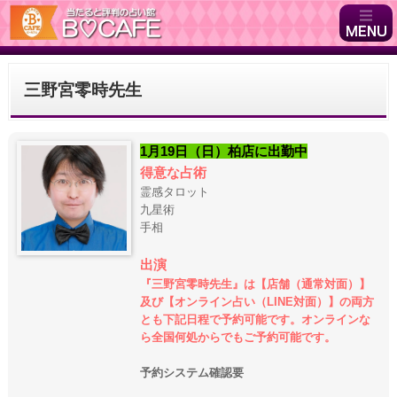
三野宮零時先生
1月19日（日）柏店に出勤中
得意な占術
霊感タロット
九星術
手相
出演
『三野宮零時先生』は【店舗（通常対面）】
及び【オンライン占い（LINE対面）】の両方
とも下記日程で予約可能です。オンラインな
ら全国何処からでもご予約可能です。
予約システム確認要