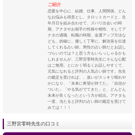
ご紹介
恋愛を中心に、結婚、仕事、人間関係、どん
なお悩みも得意とし、タロットカードと、生
年月日を組み合わせて、ズバリ出会いの時
期、アナタやお相手の性格や相性、そしてア
ナタの適職、転職の時期、金運アップ方法な
ども、的確に、優しく丁寧に、解決策を伝達
してくれる占い師。男性の占い師だとお話し
づらいのでは？と思う方もいらっしゃるかも
しれませんが、三野宮零時先生にそんな心配
はご無用。とにかく明るくお話しやすくて、
元気になれると評判の人気占い師です。先生
の鑑定を受ければ、、迷いがスッキリ晴れや
かになり、「未来に希望が持てた」「自信が
ついた」「やる気がでてきた」と、どんどん
未来が良くなったという方が続出。アナタも
一度、当たると評判の占い師の鑑定を受けて
みては！！！
三野宮零時先生の口コミ