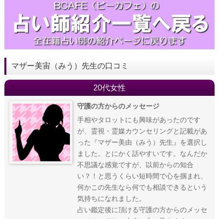
マザー美宙（みう）先生の口コミ
20代女性
守護の方からのメッセージ
手相やタロットにも興味があったのです
が、霊視・霊媒カウンセリングと記載があ
った『マザー美由（みう）先生』を選択し
ました。とにかく話やすいです。なんだか
不思議な感覚ですが、以前からの知合
い？！と思うくらい短時間で心を掴まれ、
何かこの先生なら何でも相談できるという
気持ちになれました。
占い鑑定後に頂ける守護の方からのメッセ