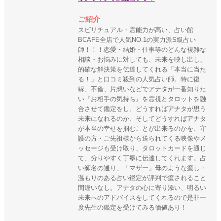
ご紹介
スピリチュアル・霊能力が高い、占い館
BCAFE全店で人気NO.1の実力派S級占い
師！！！恋愛・結婚・仕事等のどんな複雑な
相談・お悩みに対しても、未来を映し出し、
的確な解決策を伝達してくれる「本当に当た
る！」と口コミ殺到の人気占い師。特に復
縁、不倫、片想いなどでアナタが一番知りた
い『お相手の気持ち』を霊視とタロットを融
合させて鑑定をし、どうすればアナタが思う
未来になれるのか、そしてどうすればアナタ
が本当の幸せを掴むことが出来るのかを、守
護の方・ご先祖様から送られてくる映像やメ
ッセージも受け取り、タロットカードを通じ
て、分りやすく丁寧に伝達してくれます。占
い師名の通り、「マザー」母のような癒し・
温もりのある占い鑑定が評判で癒されること
間違いなし。アナタの心に寄り添い、明るい
未来へのアドバイスをしてくれるので是非一
度先生の鑑定を受けてみる価値あり！