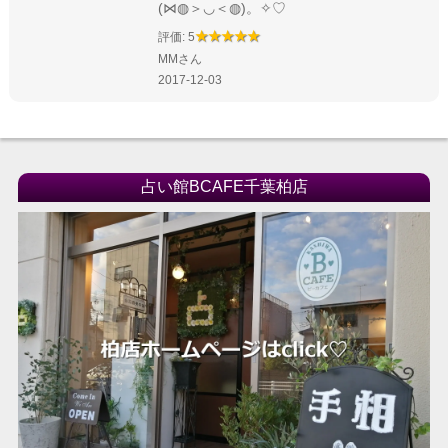
(⋈◍＞◡＜◍)。✧♡
評価: 5
MMさん
2017-12-03
占い館BCAFE千葉柏店