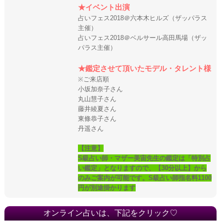
★イベント出演
占いフェス2018＠六本木ヒルズ（ザッパラス
主催）
占いフェス2018＠ベルサール高田馬場（ザッ
パラス主催）
★鑑定させて頂いたモデル・タレント様
※ご来店順
小坂加奈子さん
丸山慧子さん
藤井綾夏さん
東條恭子さん
丹遥さん
【注意】
S級占い師・マザー美宙先生の鑑定は「特別占
い鑑定」となりますので、【30分以上】から
のみご案内が可能です。S級占い師指名料1100
円が別途掛かります
オンライン占いは、下記をクリック♡