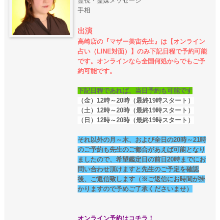
霊視・霊媒メッセージ
手相
出演
高崎店の『マザー美宙先生』は【オンライン
占い（LINE対面）】のみ下記日程で予約可能
です。オンラインなら全国何処からでもご予
約可能です。
下記日程であれば、当日予約も可能です
（金）12時～20時（最終19時スタート）
（土）12時～20時（最終19時スタート）
（日）12時～20時（最終19時スタート）
それ以外の月～木、および全日の20時～21時
のご予約も先生のご都合があえば可能となり
ましたので、希望鑑定日の前日20時までにお
問い合わせ頂けますと先生のご予定を確認
後、ご返信致します（※ご返信にお時間が掛
かりますので予めご了承くださいませ）
オンライン予約はコチラ！