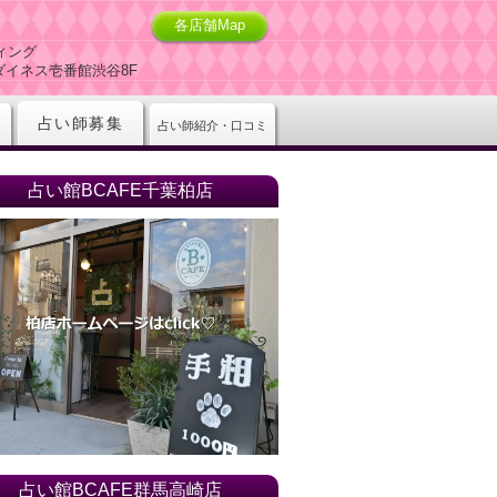
各店舗Map
ィング
-5ダイネス壱番館渋谷8F
占い師募集
占い師紹介・口コミ
占い館BCAFE千葉柏店
占い館BCAFE群馬高崎店