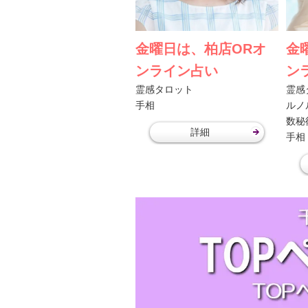
金曜日は、柏店ORオ
金
ンライン占い
ン
霊感タロット
霊感
手相
ルノ
数秘
詳細
手相