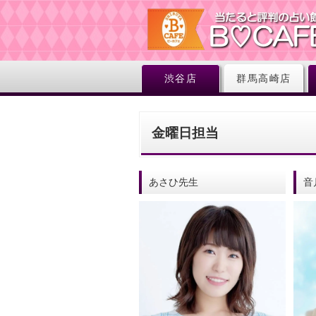
渋谷店
群馬高崎店
金曜日担当
あさひ先生
音