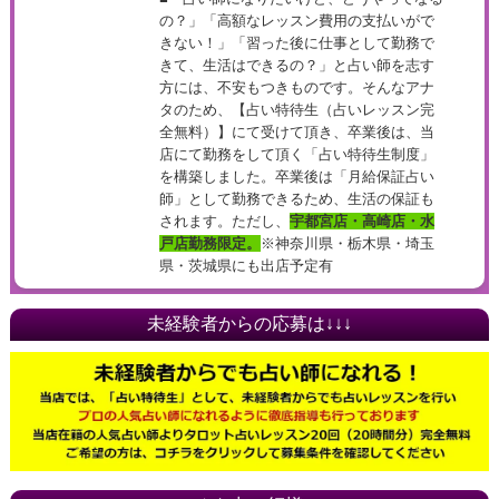
の？」「高額なレッスン費用の支払いがで
きない！」「習った後に仕事として勤務で
きて、生活はできるの？」と占い師を志す
方には、不安もつきものです。そんなアナ
タのため、【占い特待生（占いレッスン完
全無料）】にて受けて頂き、卒業後は、当
店にて勤務をして頂く「占い特待生制度」
を構築しました。卒業後は「月給保証占い
師」として勤務できるため、生活の保証も
されます。ただし、
宇都宮店・高崎店・水
戸店勤務限定。
※神奈川県・栃木県・埼玉
県・茨城県にも出店予定有
未経験者からの応募は↓↓↓