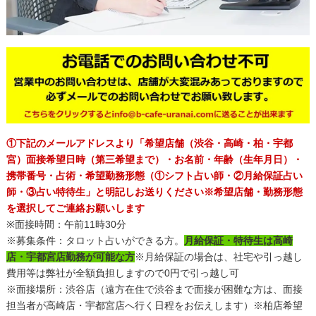
①下記のメールアドレスより「希望店舗（渋谷・高崎・柏・宇都
宮）面接希望日時（第三希望まで）・お名前・年齢（生年月日）・
携帯番号・占術・希望勤務形態（①シフト占い師・②月給保証占い
師・③占い特待生」と明記しお送りください※希望店舗・勤務形態
を選択してご連絡お願いします
※面接時間：午前11時30分
※募集条件：タロット占いができる方。
月給保証・特待生は高崎
店・宇都宮店勤務が可能な方
※月給保証の場合は、社宅や引っ越し
費用等は弊社が全額負担しますので0円で引っ越し可
※面接場所：渋谷店（遠方在住で渋谷まで面接が困難な方は、面接
担当者が高崎店・宇都宮店へ行く日程をお伝えします）※柏店希望