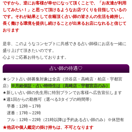
ですから、逆にお客様が幸せになって頂くことで、「お友達が利用
してみたい！」と思って頂けるようなお店づくりを目指しているの
です。それが結果として在籍頂く占い師の皆さんの生活を維持し、
長く働ける環境を提供し続けることが出来るお店になれると信じて
おります
是非、このようなコンセプトに共感できる占い師様にお店を一緒に
盛り上げて頂きたいのです。
心よりご応募お待ちしております。
占い師の待遇♡
★シフト占い師募集対象は全店（渋谷店・高崎店・柏店・宇都宮
店）
※月給保証・占い特待生は（高崎店・宇都宮店のみ）
★新しい占い師の先生用に特別プランでお客様へ広告宣伝します
★週1回からの勤務可（選べる3タイプの時間帯）
早番：12時～17時
遅番：17時～22時
フル：12時～22時（21時以降は予約ある占い師のみ）※休憩有
★他店や個人鑑定の掛け持ちは、不可となります