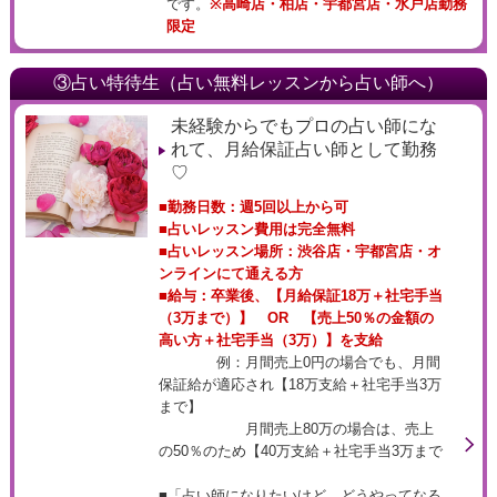
です。
※高崎店・柏店・宇都宮店・水戸店勤務
限定
③占い特待生（占い無料レッスンから占い師へ）
未経験からでもプロの占い師にな
れて、月給保証占い師として勤務
♡
■勤務日数：週5回以上から可
■占いレッスン費用は完全無料
■占いレッスン場所：渋谷店・宇都宮店・オ
ンラインにて通える方
■給与：卒業後、【月給保証18万＋社宅手当
（3万まで）】 OR 【売上50％の金額の
高い方＋社宅手当（3万）】を支給
例：月間売上0円の場合でも、月間
保証給が適応され【18万支給＋社宅手当3万
まで】
月間売上80万の場合は、売上
の50％のため【40万支給＋社宅手当3万まで
■「占い師になりたいけど、どうやってなる