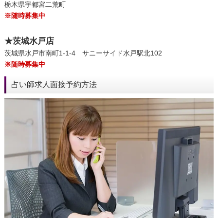
栃木県宇都宮二荒町
※随時募集中
★茨城水戸店
茨城県水戸市南町1‐1‐4 サニーサイド水戸駅北102
※随時募集中
占い師求人面接予約方法