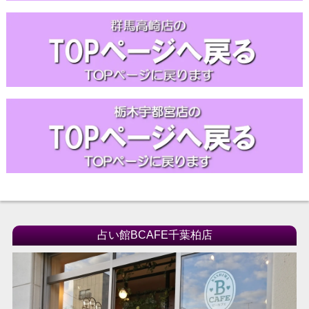
占い館BCAFE千葉柏店