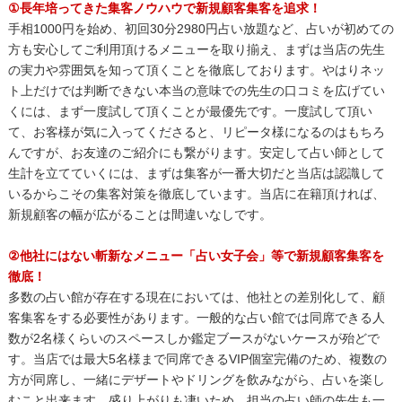
①長年培ってきた集客ノウハウで新規顧客集客を追求！
手相1000円を始め、初回30分2980円占い放題など、占いが初めての
方も安心してご利用頂けるメニューを取り揃え、まずは当店の先生
の実力や雰囲気を知って頂くことを徹底しております。やはりネッ
ト上だけでは判断できない本当の意味での先生の口コミを広げてい
くには、まず一度試して頂くことが最優先です。一度試して頂い
て、お客様が気に入ってくださると、リピータ様になるのはもちろ
んですが、お友達のご紹介にも繋がります。安定して占い師として
生計を立てていくには、まずは集客が一番大切だと当店は認識して
いるからこその集客対策を徹底しています。当店に在籍頂ければ、
新規顧客の幅が広がることは間違いなしです。
②他社にはない斬新なメニュー「占い女子会」等で新規顧客集客を
徹底！
多数の占い館が存在する現在においては、他社との差別化して、顧
客集客をする必要性があります。一般的な占い館では同席できる人
数が2名様くらいのスペースしか鑑定ブースがないケースが殆どで
す。当店では最大5名様まで同席できるVIP個室完備のため、複数の
方が同席し、一緒にデザートやドリングを飲みながら、占いを楽し
むこと出来ます。盛り上がりも凄いため、担当の占い師の先生も一