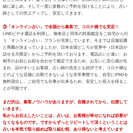
緒に楽しめ、そして一度に多数のご予約を頂けることにより、占い
師としての売上アップし、安定してきます。
③「オンライン占い」で全国から集客で、コロナ禍でも安定！
LINEビデオ通話を利用し、御来店と同等の対面鑑定をご自宅から行
う「オンライン占い」プランが充実しています。今までは店舗近隣
と商圏が決まっていましたが、日本全国どころか世界中（日本語が
話せる方限定）からご予約を頂いております。電話占いと違い、お
相手のお顔とお顔を合わせて鑑定できるため、お互いに安心感が生
まれ、話やすいとお客様、占い師の先生とも好評です。コロナ禍な
どのような店舗に出勤できないような非常事態でも、自宅にIPADを
無料貸出し、ご自宅でも仕事が出来るため、安定した収入を得るこ
とが可能です。
まだ沢山、集客ノウハウがありますが、在籍されてから、伝授して
いきます。
私からお伝えしたいことは、占いは、お客様が幸せになれば必要が
なくなるものです。ですからずっとリピートして頂くということは
占いを本気で取り組めば取り組む程、あり得ないと考えています