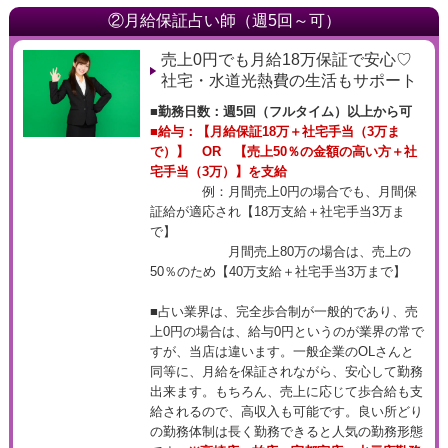
②月給保証占い師（週5回～可）
売上0円でも月給18万保証で安心♡
社宅・水道光熱費の生活もサポート
■勤務日数：週5回（フルタイム）以上から可
■
給与：【月給保証18万＋社宅手当（3万ま
で）】 OR 【売上50％の金額の高い方＋社
宅手当（3万）】を支給
例：月間売上0円の場合でも、月間保
証給が適応され【18万支給＋社宅手当3万ま
で】
月間売上80万の場合は、売上の
50％のため【40万支給＋社宅手当3万まで】
■占い業界は、完全歩合制が一般的であり、売
上0円の場合は、給与0円というのが業界の常で
すが、当店は違います。一般企業のOLさんと
同等に、月給を保証されながら、安心して勤務
出来ます。もちろん、売上に応じて歩合給も支
給されるので、高収入も可能です。良い所どり
の勤務体制は長く勤務できると人気の勤務形態