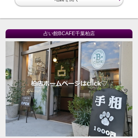
占い館BCAFE千葉柏店