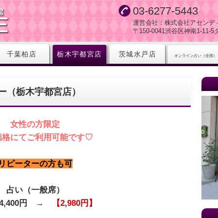
03-6277-5443
運営会社：株式会社アセンデ
〒150-0041渋谷区神南1-11
千葉柏店
栃木宇都宮店
茨城水戸店
オンライン占い（全国）
ー（栃木宇都宮店）
女性の方限定
価格にてご利用可能です♡
リピーターの方も可
占い（一般席）
4,400円 →
【2,980円】