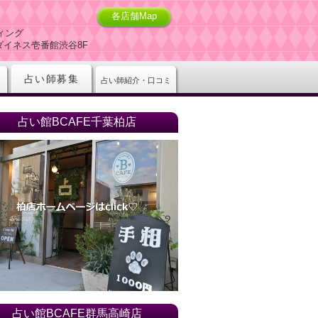
各店舗Map
ィング
-5ダイネス壱番館渋谷8F
占い師募集
占い師紹介・口コミ
占い館BCAFE千葉柏店
占い館BCAFE群馬高崎店