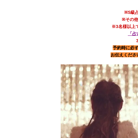
※S級
※その
※3名様以上
「占
予約時に必
お伝えくださ