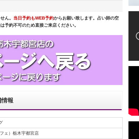
ません。
当日予約もWEB予約
からお願い致します。占い師の空
合は予約不可のため直接ご来店ください。
舗情報
グ
カフェ）栃木宇都宮店