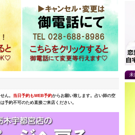
未
ません。
当日予約もWEB予約
からお願い致します。占い師の空
合は予約不可のため直接ご来店ください。