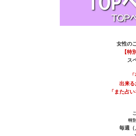
女性の
【特
ス
「
出来る
「また占い
特
毎週（