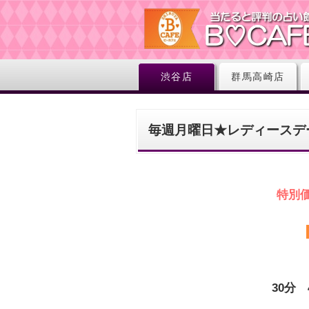
渋谷店
群馬高崎店
毎週月曜日★レディースデ
特別
30分 