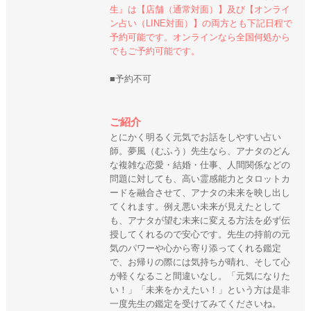
生』は【店舗（通常対面）】及び【オンライ
ン占い（LINE対面）】の両方とも下記日程で
予約可能です。オンラインなら全国何処から
でもご予約可能です。
■予約不可
ご紹介
とにかく明るく元気でお話をしやすい占い
師。夢風（むふう）先生なら、アナタのどん
な複雑な恋愛・結婚・仕事、人間関係などの
問題に対しても、高い霊感能力とタロットカ
ードを融合させて、アナタの未来を映し出し
てくれます。例え悪い未来が見えたとして
も、アナタが望む未来に変える方法を必ず伝
授してくれるので安心です。先生の持前の元
気のパワーや心から寄り添ってくれる鑑定
で、お帰りの際には気持ちが晴れ、そして心
が軽くなること間違いなし。「元気になりた
い！」「未来をかえたい！」という方は是非
一度先生の鑑定を受けてみてくださいね。