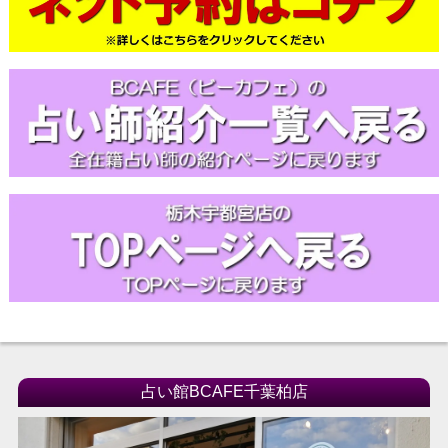
占い館BCAFE千葉柏店