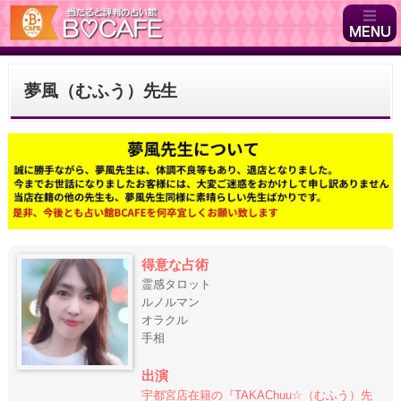
夢風（むふう）先生
得意な占術
霊感タロット
ルノルマン
オラクル
手相
出演
宇都宮店在籍の『TAKAChuu☆（むふう）先