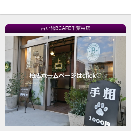
占い館BCAFE千葉柏店