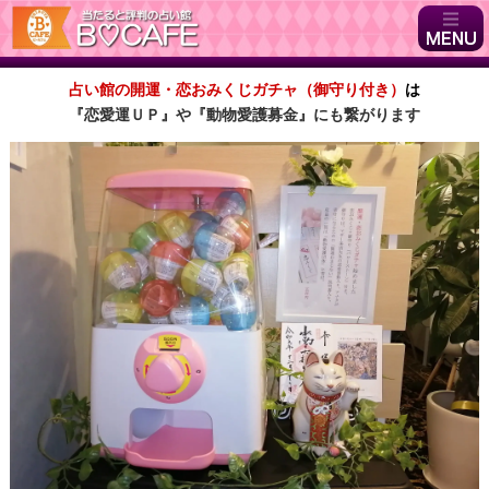
占い館の開運・恋おみくじガチャ（御守り付き）
は
『恋愛運ＵＰ』や『動物愛護募金』にも繋がります