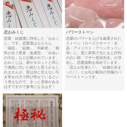
恋おみくじ
パワーストーン
恋愛・結婚運に特化した「おみく
恋愛のパワーを上げる厳選された
じ」です。恋愛運はもちろん、
ストーン（ローズクオーツ・水
「縁談」「結婚」「年齢差」「相
晶・アメジスト・アベンチュリン
性が合う星座・血液型」「出会い
等）に、更に群馬で当たると評判
の方位」など記載されています。
の占い師「マザー美宙先生」が浄
おみくじは、易やタロットと同じ
化し、恋愛波動を高めています。
で偶然に引いた紙だと思うかもし
「恋人が出来た♡」「結婚が決ま
れませんが、実は目に見えない引
った♡」とお礼が殺到の究極のパ
き寄せの力で呼び寄せているとい
ワーストーンです。
う考えなので、きっと意味がある
はずですので参考になるはず！