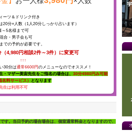
料金】
お一人様
×人数
ィーツ＆ドリンク付き
は20分×人数（1人20分しっかり占います）
様～5名様まで可
混合・男子会も可
までの予約が必要です。
分（4,980円相談2件～3件）に変更可
↑↑↑
い30分は
通常6600円
のメニューなのでオススメ！
生・マザー美宙先生をご指名の場合は、
30分4980円み可能
指名料サービス）
となります
先生は利用不可
象です。当日予約の場合場合は、個室通常料金となりますので、