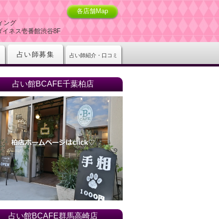
各店舗Map
ィング
-5ダイネス壱番館渋谷8F
占い師募集
占い師紹介・口コミ
占い館BCAFE千葉柏店
占い館BCAFE群馬高崎店