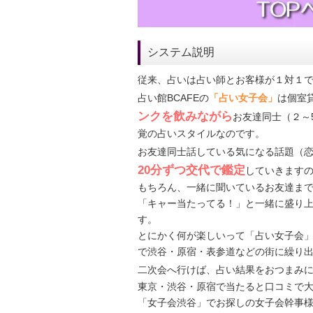
システム説明
従来、占いは占い師とお客様が１対１
占い館BCAFEの
「占い女子会」
は個室
ンクを飲みながら
お友達同士（２～
覚の占いスタイルなのです。
お友達同士話している気になる話題（
20分ずつ交代で鑑定
していきます
もちろん、一緒に聞いているお友達ま
「キャー当たってる！」と一緒に盛り
す。
とにかく何が楽しいって「占い女子会
で渋谷・原宿・表参道などの街に繰り
二次会へ行けば、占い結果をおつまみ
東京・渋谷・原宿で当たると口コミで
「女子会渋谷」でお探しの女子会幹事