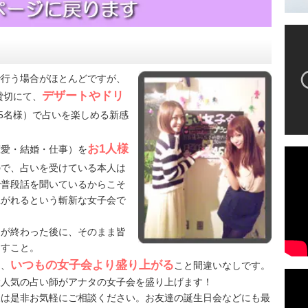
で行う場合がほとんどですが、
デザートやドリ
貸切にて、
5名様）で占いを楽しめる新感
お1人様
恋愛・結婚・仕事）を
ので、占いを受けている本人は
で普段話を聞いているからこそ
上がれるという斬新な女子会で
」が終わった後に、そのまま皆
出すこと。
いつもの女子会より盛り上がる
に、
こと間違いなしです。
大人気の占い師がアナタの女子会を盛り上げます！
様は是非お気軽にご相談ください。お友達の誕生日会などにも最