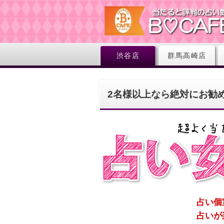
渋谷店
群馬高崎店
2名様以上なら絶対にお勧
占い個
占いが