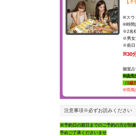
【
※スウ
※時間
※2名
※男女
※前日
※30
個室占
※由先
（S級
※羽馬
注意事項※必ずお読みください
※予約日の前日までのご予約の方が対
予めご了承くださいませ