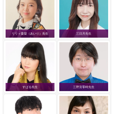
リリィ愛梨（あいり）先生
三日月先生
すばる先生
三野宮零時先生