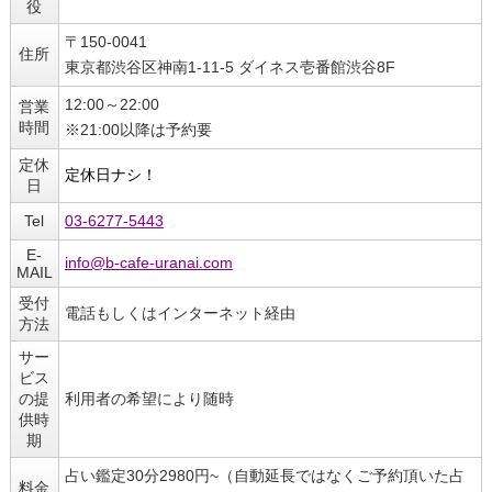
役
〒150-0041
住所
東京都渋谷区神南1-11-5 ダイネス壱番館渋谷8F
12:00～22:00
営業
時間
※21:00以降は予約要
定休
定休日ナシ！
日
Tel
03-6277-5443
E-
info@b-cafe-uranai.com
MAIL
受付
電話もしくはインターネット経由
方法
サー
ビス
の提
利用者の希望により随時
供時
期
占い鑑定30分2980円~（自動延長ではなくご予約頂いた占
料金