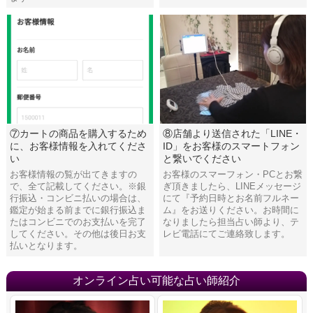
⑦カートの商品を購入するため
⑧店舗より送信された「LINE・
に、お客様情報を入れてくださ
ID」をお客様のスマートフォン
い
と繋いでください
お客様情報の覧が出てきますの
お客様のスマーフォン・PCとお繋
で、全て記載してください。※銀
ぎ頂きましたら、LINEメッセージ
行振込・コンビニ払いの場合は、
にて『予約日時とお名前フルネー
鑑定が始まる前までに銀行振込ま
ム』をお送りください。お時間に
たはコンビニでのお支払いを完了
なりましたら担当占い師より、テ
してください。その他は後日お支
レビ電話にてご連絡致します。
払いとなります。
オンライン占い可能な占い師紹介