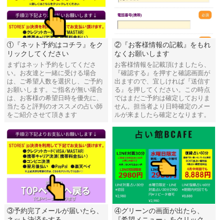
①『ネット予約はコチラ』をク
②『お客様情報の記載』をもれ
リックしてください
なくお願いします
まずはネット予約をしてくださ
お客様情報を記載頂けましたら、
い。お友達と一緒に受ける場合
『確認する』を押すと確認画面が
は、ご希望人数を選択し、ご予約
出ますので、宜しければ『送信す
お願いします。ご指名が無い場合
る』を押してください。この時点
は、お客様の希望日時を優先に、
ではまだご予約は確定しておりま
当たると評判のオススメの占い師
せん。担当者より日時確定のメー
をご紹介させて頂きます
ルが来ましたら確定となります。
③予約完了メールが届いたら、
④グリーンの画面が出たら、
ネット決済をする
『希望メニュー』をクリック