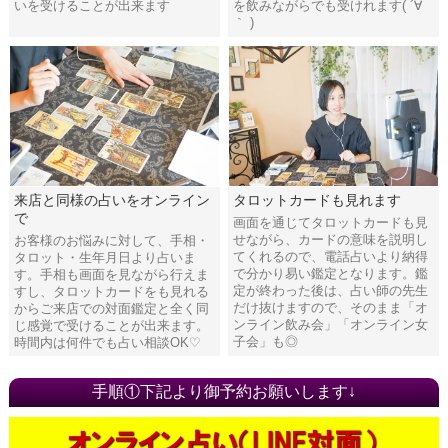
いを受けることが出来ます
を飲みながらでも受けれます( ´∀
｀ )
来店と同様の占いをオンライン
タロットカードも見れます
で
画面を通じてタロットカードも見
せながら、カードの意味を説明し
お客様のお悩みに対して、手相・
てくれるので、電話占いより納得
タロット・生年月日より占いま
で分かり易い鑑定となります。鑑
す。手相も画面を見ながら行えま
定が終わった後は、占い師の先生
すし、タロットカードをも見れる
だけ抜けますので、そのまま「オ
からご来店での対面鑑定と全く同
ンライン飲み会」「オンライン女
じ感覚で受けることが出来ます。
子会」も◎
時間内は何件でも占い相談OK♡
手順①下記より御予約お願いします↓