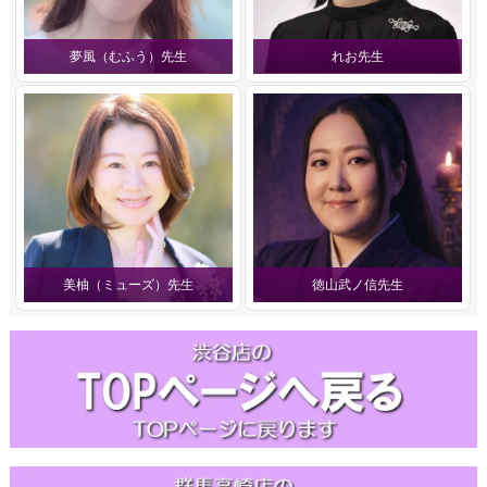
夢風（むふう）先生
れお先生
美柚（ミューズ）先生
徳山武ノ信先生