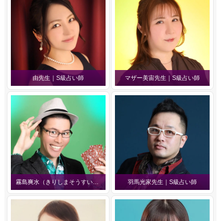
由先生｜S級占い師
マザー美宙先生｜S級占い師
霧島爽水（きりしまそうすい）先生
羽馬光家先生｜S級占い師