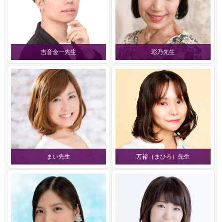
吉音金一先生
彩乃先生
まい先生
万裕（まひろ）先生