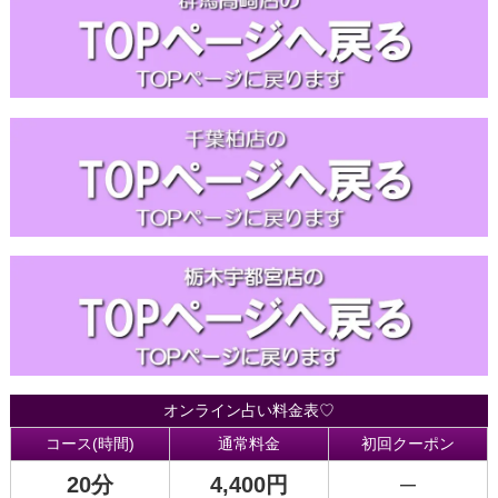
オンライン占い料金表♡
コース(時間)
通常料金
初回クーポン
20分
4,400円
―