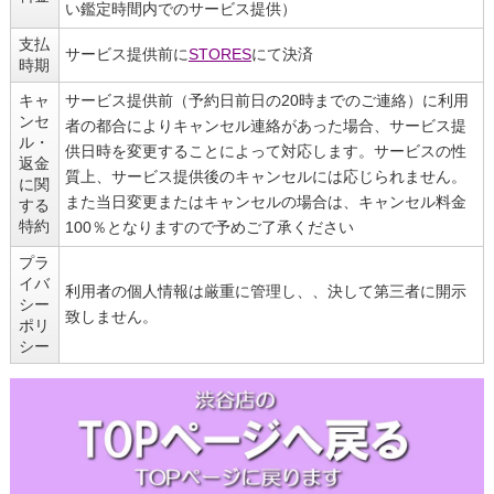
い鑑定時間内でのサービス提供）
支払
サービス提供前に
STORES
にて決済
時期
キャ
サービス提供前（予約日前日の20時までのご連絡）に利用
ンセ
者の都合によりキャンセル連絡があった場合、サービス提
ル・
供日時を変更することによって対応します。サービスの性
返金
質上、サービス提供後のキャンセルには応じられません。
に関
また当日変更またはキャンセルの場合は、キャンセル料金
する
特約
100％となりますので予めご了承ください
プラ
イバ
利用者の個人情報は厳重に管理し、、決して第三者に開示
シー
致しません。
ポリ
シー