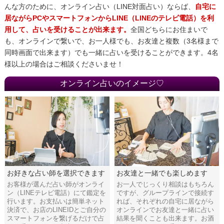
んな方のために、オンライン占い（LINE対面占い）ならば、
自宅に
居ながらPCやスマートフォンからLINE（LINEのテレビ電話）を利
用して、占いを受けることが出来ます。
全国どちらにお住まいで
も、オンラインで繋いで、お一人様でも、お友達と複数（3名様まで
同時画面で出来ます）でも一緒に占いを受けることができます。4名
様以上の場合はご相談くださいませ！
オンライン占いのイメージ♡
お好きな占い師を選択できます
お友達と一緒でも楽しめます
お客様が選んだ占い師がオンライ
お一人でじっくり相談はもちろん
ン（LINEテレビ電話）にて鑑定を
ですが、グループラインで接続す
行います。お支払いは簡単ネット
れば、それぞれの自宅に居ながら
決済で、お店のLINEIDとご自分の
オンラインでお友達と一緒に占い
スマートフォンを繋げるだけで占
結果を聞くことも出来ます。お酒