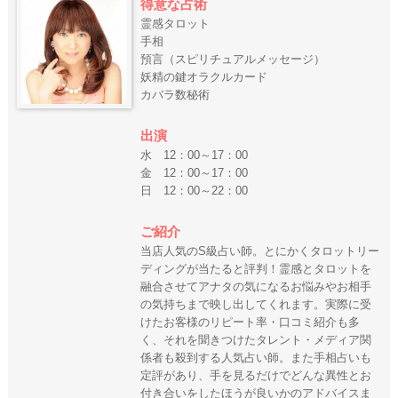
得意な占術
霊感タロット
手相
預言（スピリチュアルメッセージ）
妖精の鍵オラクルカード
カバラ数秘術
出演
水 12：00～17：00
金 12：00～17：00
日 12：00～22：00
ご紹介
当店人気のS級占い師。とにかくタロットリー
ディングが当たると評判！霊感とタロットを
融合させてアナタの気になるお悩みやお相手
の気持ちまで映し出してくれます。実際に受
けたお客様のリピート率・口コミ紹介も多
く、それを聞きつけたタレント・メディア関
係者も殺到する人気占い師。また手相占いも
定評があり、手を見るだけでどんな異性とお
付き合いをしたほうが良いかのアドバイスま