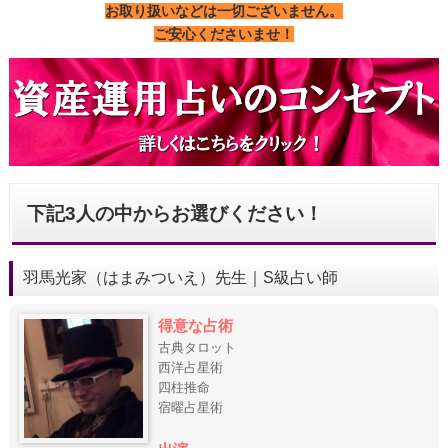
お取り扱いなどは一切ございません。
ご安心くださいませ！
下記3人の中からお選びください！
羽馬光家（はまみついえ）先生｜S級占い師
得意な占術
古典タロット
西洋占星術
四柱推命
宿曜占星術