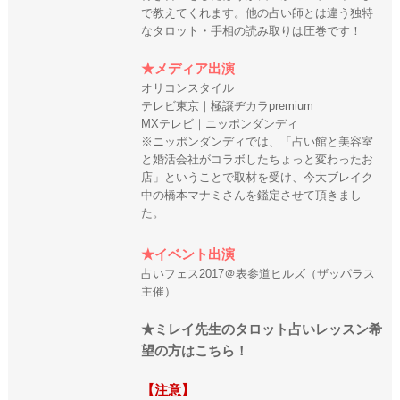
で教えてくれます。他の占い師とは違う独特
なタロット・手相の読み取りは圧巻です！
★メディア出演
オリコンスタイル
テレビ東京｜極譲ヂカラpremium
MXテレビ｜ニッポンダンディ
※ニッポンダンディでは、「占い館と美容室
と婚活会社がコラボしたちょっと変わったお
店」ということで取材を受け、今大ブレイク
中の橋本マナミさんを鑑定させて頂きまし
た。
★イベント出演
占いフェス2017＠表参道ヒルズ（ザッパラス
主催）
★ミレイ先生のタロット占いレッスン希
望の方はこちら！
【注意】