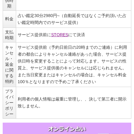
供時
期
占い鑑定30分2980円~（自動延長ではなくご予約頂いた占
料金
い鑑定時間内でのサービス提供）
支払
サービス提供前に
STORES
にて決済
時期
キャ
サービス提供前（予約日前日の20時までのご連絡）に利用
ンセ
者の都合によりキャンセル連絡があった場合、サービス提
ル・
供日時を変更することによって対応します。サービスの性
返金
質上、サービス提供後のキャンセルには応じられません。
に関
また当日変更またはキャンセルの場合は、キャンセル料金
する
特約
100％となりますので予めご了承ください
プラ
イバ
利用者の個人情報は厳重に管理し、、決して第三者に開示
シー
致しません。
ポリ
シー