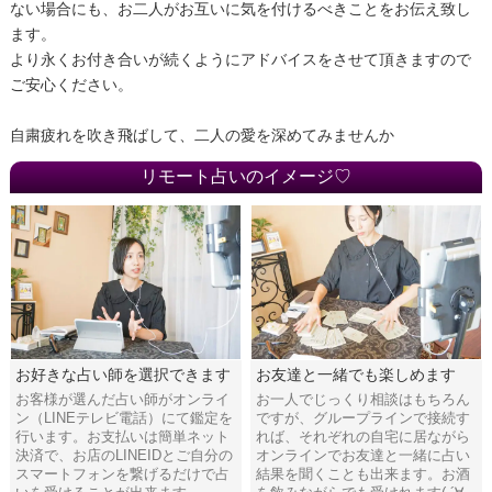
ない場合にも、お二人がお互いに気を付けるべきことをお伝え致し
ます。
より永くお付き合いが続くようにアドバイスをさせて頂きますので
ご安心ください。
自粛疲れを吹き飛ばして、二人の愛を深めてみませんか
リモート占いのイメージ♡
お好きな占い師を選択できます
お友達と一緒でも楽しめます
お客様が選んだ占い師がオンライ
お一人でじっくり相談はもちろん
ン（LINEテレビ電話）にて鑑定を
ですが、グループラインで接続す
行います。お支払いは簡単ネット
れば、それぞれの自宅に居ながら
決済で、お店のLINEIDとご自分の
オンラインでお友達と一緒に占い
スマートフォンを繋げるだけで占
結果を聞くことも出来ます。お酒