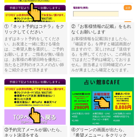
①『ネット予約はコチラ』をク
②『お客様情報の記載』をもれ
リックしてください
なくお願いします
まずはネット予約をしてくださ
お客様情報を記載頂けましたら、
い。お友達と一緒に受ける場合
『確認する』を押すと確認画面が
は、ご希望人数を選択し、ご予約
出ますので、宜しければ『送信す
お願いします。ご指名が無い場合
る』を押してください。この時点
は、お客様の希望日時を優先に、
ではまだご予約は確定しておりま
当たると評判のオススメの占い師
せん。担当者より日時確定のメー
をご紹介させて頂きます
ルが来ましたら確定となります。
③予約完了メールが届いたら、
④グリーンの画面が出たら、
ネット決済をする
『希望メニュー』をクリック