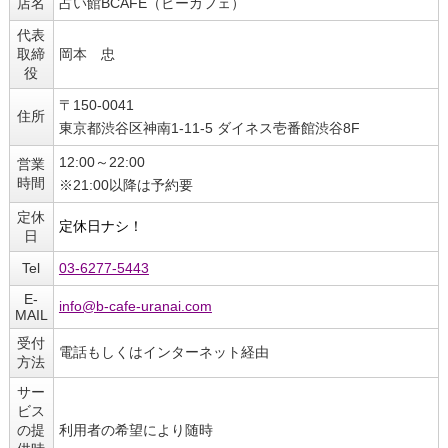
店名
占い館BCAFE（ビーカフェ）
代表
取締
岡本 忠
役
〒150-0041
住所
東京都渋谷区神南1-11-5 ダイネス壱番館渋谷8F
12:00～22:00
営業
時間
※21:00以降は予約要
定休
定休日ナシ！
日
Tel
03-6277-5443
E-
info@b-cafe-uranai.com
MAIL
受付
電話もしくはインターネット経由
方法
サー
ビス
の提
利用者の希望により随時