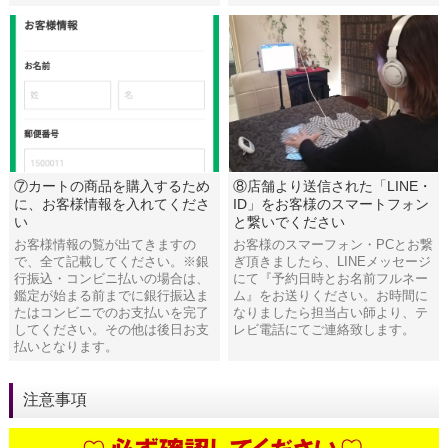
⑦カートの商品を購入するため
⑧店舗より送信された「LINE・
に、お客様情報を入れてくださ
ID」をお客様のスマートフォン
い
と繋いでください
お客様情報の覧が出てきますの
お客様のスマーフォン・PCとお繋
で、全て記載してください。※銀
ぎ頂きましたら、LINEメッセージ
行振込・コンビニ払いの場合は、
にて『予約日時とお名前フルネー
鑑定が始まる前までに銀行振込ま
ム』をお送りください。お時間に
たはコンビニでのお支払いを完了
なりましたら担当占い師より、テ
してください。その他は後日お支
レビ電話にてご連絡致します。
払いとなります。
注意事項