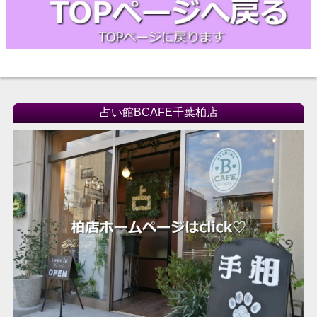
占い館BCAFE千葉柏店