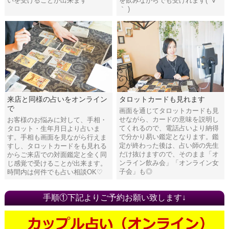
いを受けることが出来ます
を飲みながらでも受けれます( ´∀
｀ )
来店と同様の占いをオンライン
タロットカードも見れます
で
画面を通じてタロットカードも見
せながら、カードの意味を説明し
お客様のお悩みに対して、手相・
てくれるので、電話占いより納得
タロット・生年月日より占いま
で分かり易い鑑定となります。鑑
す。手相も画面を見ながら行えま
定が終わった後は、占い師の先生
すし、タロットカードをも見れる
だけ抜けますので、そのまま「オ
からご来店での対面鑑定と全く同
ンライン飲み会」「オンライン女
じ感覚で受けることが出来ます。
子会」も◎
時間内は何件でも占い相談OK♡
手順①下記よりご予約お願い致します↓