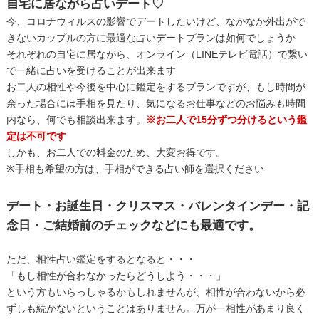
自宅に居ながら占いデート♡
今、コロナウィルスの影響でデートしたいけど、なかなか外出がで
きないカップルの方に最適な占いデートプランは如何でしょうか
それぞれの自宅に居ながら、オンライン（LINEテレビ電話）で繋い
で一緒に占いを受けることが出来ます
お二人の相性や今後を中心に鑑定をするプランですが、もし時間が
余った場合には手相を見たり、気になるお仕事などのお悩みも時間
内なら、何でも相談出来ます。
※お二人で15分ずつ分けるという鑑
定は不可です
しかも、お二人での料金のため、大変お得です。
※手相も希望の方は、手相ができる占い師を選択ください
デート・お誕生日・クリスマス・バレンタインデー・記
念日・ご結婚前のチェックなどにも最適です。
ただ、相性占い鑑定をするとなると・・・
「もし相性が合わなかったらどうしよう・・・」
という方もいらっしゃるかもしれませんが、相性が合わないから必
ずしも続かないということはありません。万が一相性があまり良く