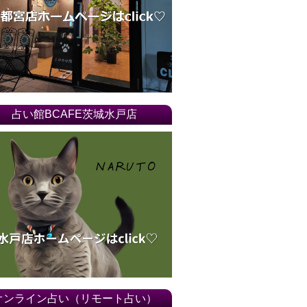
占い館BCAFE茨城水戸店
オンライン占い（リモート占い）