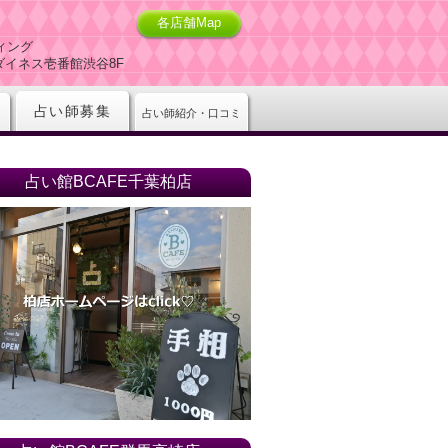
各店舗Map
ィング
-5ダイネス壱番館渋谷8F
占い師募集
占い師紹介・口コミ
占い館BCAFE千葉柏店