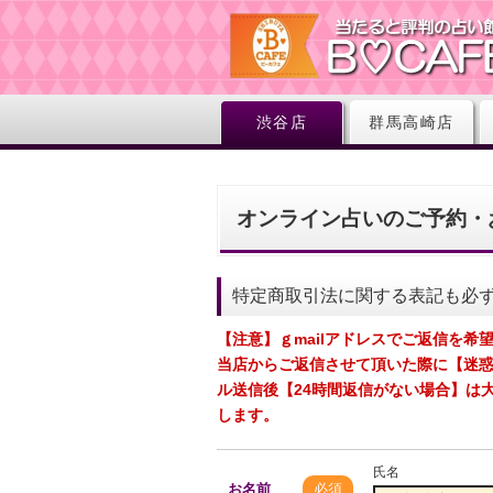
渋谷店
群馬高崎店
オンライン占いのご予約・
特定商取引法に関する表記も必
【注意】ｇmailアドレスでご返信を希
当店からご返信させて頂いた際に【迷
ル送信後【24時間返信がない場合】は
します。
氏名
お名前
必須