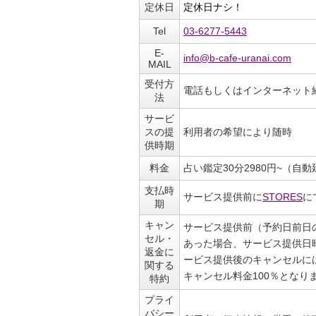
定休日
定休日ナシ！
Tel
03-6277-5443
E-
info@b-cafe-uranai.com
MAIL
受付方
電話もしくはインターネット
法
サービ
スの提
利用者の希望により随時
供時期
料金
占い鑑定30分2980円~（
支払時
サービス提供前に
STORES
に
期
キャン
サービス提供前（予約日前日
セル・
あった場合、サービス提供日
返金に
ービス提供後のキャンセルに
関する
キャンセル料金100％となり
特約
プライ
バシー