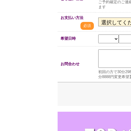
ご予約確定のご連
ます
お支払い方法
必須
希望日時
お問合わせ
初回の方で30分29
分8888円変更希