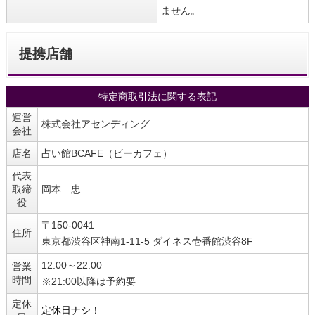
ません。
提携店舗
特定商取引法に関する表記
運営
株式会社アセンディング
会社
店名
占い館BCAFE（ビーカフェ）
代表
取締
岡本 忠
役
〒150-0041
住所
東京都渋谷区神南1-11-5 ダイネス壱番館渋谷8F
12:00～22:00
営業
時間
※21:00以降は予約要
定休
定休日ナシ！