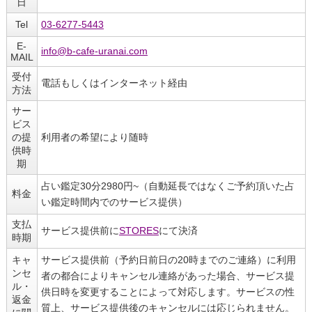
日
Tel
03-6277-5443
E-
info@b-cafe-uranai.com
MAIL
受付
電話もしくはインターネット経由
方法
サー
ビス
の提
利用者の希望により随時
供時
期
占い鑑定30分2980円~（自動延長ではなくご予約頂いた占
料金
い鑑定時間内でのサービス提供）
支払
サービス提供前に
STORES
にて決済
時期
キャ
サービス提供前（予約日前日の20時までのご連絡）に利用
ンセ
者の都合によりキャンセル連絡があった場合、サービス提
ル・
供日時を変更することによって対応します。サービスの性
返金
質上、サービス提供後のキャンセルには応じられません。