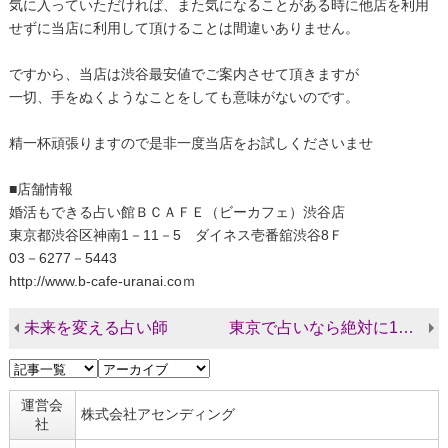
気に入っていただければ、また気になることがある時に他店を利用
せずに当店に利用して頂けることは間違いありません。
ですから、当店は渋谷最安値でご案内させて頂きますが
一切、手をぬくようなことをしても意味がないのです。
精一杯頑張りますので是非一度当店をお試しくださいませ
■店舗情報
婚活もできる占い館ＢＣＡＦＥ（ビーカフェ）渋谷店
東京都渋谷区神南1－11－5 ダイネス壱番舘渋谷8Ｆ
03－6277－5443
http://www.b-cafe-uranai.coｍ
未来を変える占い師
東京で占いなら絶対に1度試す価値のある占い館
運営会
株式会社アセンディング
社