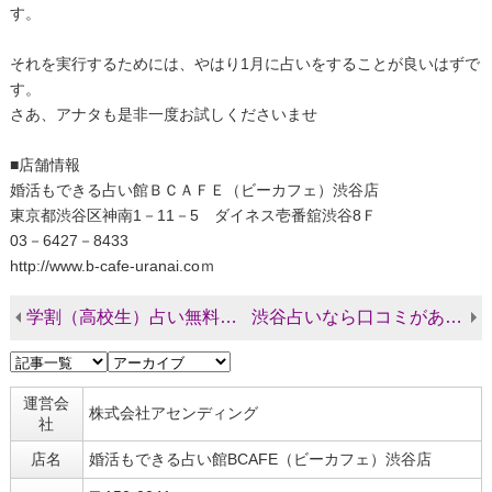
す。
それを実行するためには、やはり1月に占いをすることが良いはずで
す。
さあ、アナタも是非一度お試しくださいませ
■店舗情報
婚活もできる占い館ＢＣＡＦＥ（ビーカフェ）渋谷店
東京都渋谷区神南1－11－5 ダイネス壱番舘渋谷8Ｆ
03－6427－8433
http://www.b-cafe-uranai.coｍ
学割（高校生）占い無料ご招待！
渋谷占いなら口コミがある安心占い館
運営会
株式会社アセンディング
社
店名
婚活もできる占い館BCAFE（ビーカフェ）渋谷店