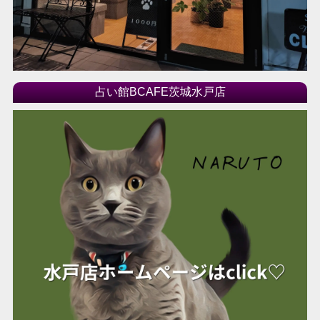
占い館BCAFE茨城水戸店