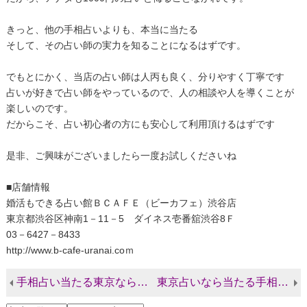
きっと、他の手相占いよりも、本当に当たる
そして、その占い師の実力を知ることになるはずです。
でもとにかく、当店の占い師は人丙も良く、分りやすく丁寧です
占いが好きで占い師をやっているので、人の相談や人を導くことが
楽しいのです。
だからこそ、占い初心者の方にも安心して利用頂けるはずです
是非、ご興味がございましたら一度お試しくださいね
■店舗情報
婚活もできる占い館ＢＣＡＦＥ（ビーカフェ）渋谷店
東京都渋谷区神南1－11－5 ダイネス壱番舘渋谷8Ｆ
03－6427－8433
http://www.b-cafe-uranai.coｍ
手相占い当たる東京なら渋谷最安値【1000円】のビーカフェ
東京占いなら当たる手相占いのビーカフェ