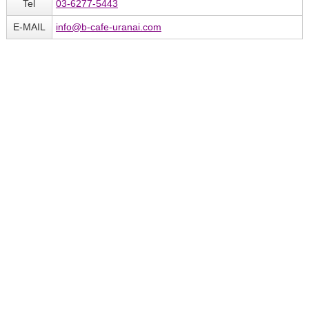
Tel
03-6277-5443
E-MAIL
info@b-cafe-uranai.com