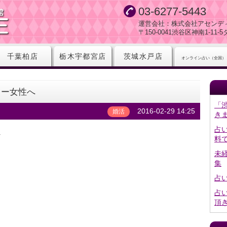
03-6277-5443
運営会社：株式会社アセンデ
〒150-0041渋谷区神南1-11
千葉柏店
栃木宇都宮店
茨城水戸店
オンライン占い（全国）
ォー女性へ
「
2016-02-29 14:25
婚活
き
占
へ
料
未
集
占
占
頂