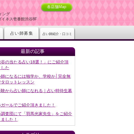
各店舗Map
ィング
-5ダイネス壱番館渋谷8F
占い師募集
占い師紹介・口コミ
最新の記事
渋谷の当たる占い18選！」にご紹介頂
ました
い師になるには独学か、学校か│完全無
でタロットレッスン
経験から占い師になれる｜占い特待生募
いガールでご紹介頂きました！
い調査団にて「羽馬光家先生」をご紹介
きました！