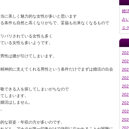
婚
本当に美しく魅力的な女性が多いと思います
占
める条件も自然と高くなりがちで、妥協も出来なくなるもので
エ
バリバリされている女性も多く
れている女性も多いようです。
20
う男性は腰が引けてしまいます。
20
に精神的に支えてくれる男性という条件だけでまずは婚活の出会
20
20
20
尊敬できる人を探してしまいがちなので
20
ってしまいます。
に婚活はしません。
20
す。
20
20
均的な容姿・年収の方が多いのです。
20
あれども、アナタが第一印象だけで強烈に引かれることが困難に