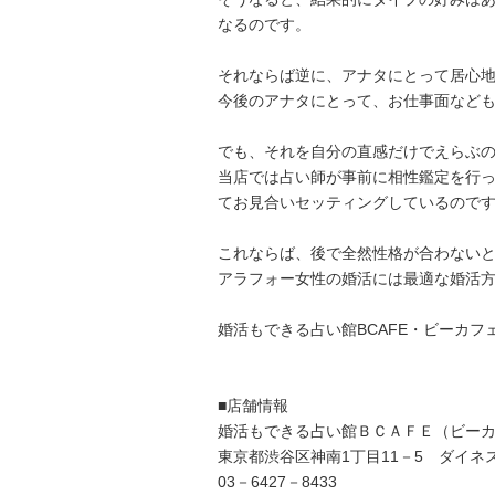
なるのです。
それならば逆に、アナタにとって居心
今後のアナタにとって、お仕事面など
でも、それを自分の直感だけでえらぶ
当店では占い師が事前に相性鑑定を行
てお見合いセッティングしているので
これならば、後で全然性格が合わない
アラフォー女性の婚活には最適な婚活
婚活もできる占い館BCAFE・ビーカフ
■店舗情報
婚活もできる占い館ＢＣＡＦＥ（ビー
東京都渋谷区神南1丁目11－5 ダイネ
03－6427－8433