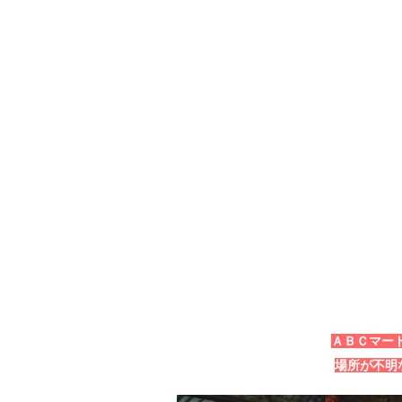
ＡＢＣマー
場所が不明