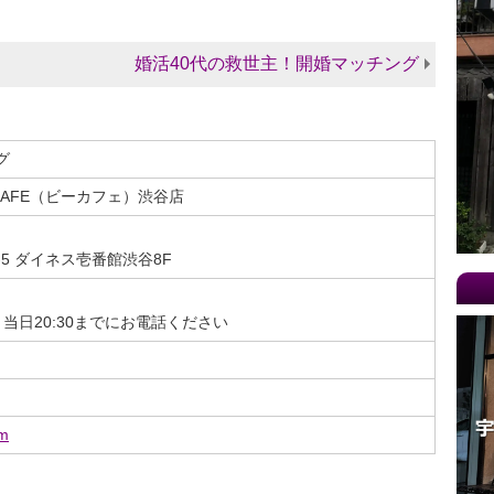
20
20
婚活40代の救世主！開婚マッチング
20
20
20
グ
20
AFE（ビーカフェ）渋谷店
20
20
-5 ダイネス壱番館渋谷8F
20
20
。当日20:30までにお電話ください
20
20
20
20
om
20
20