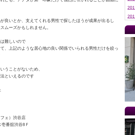
20
20
地が良いとか、支えてくれる男性で探したほうが成果が出るし
20
もスムーズかもしれません。
20
のは難しいので
20
って、上記のような居心地の良い関係でいられる男性だけを絞っ
20
す
20
20
ということがないため、
方法といえるのです
20
20
ェ
20
20
20
カフェ）渋谷店
20
ス壱番舘渋谷8Ｆ
20