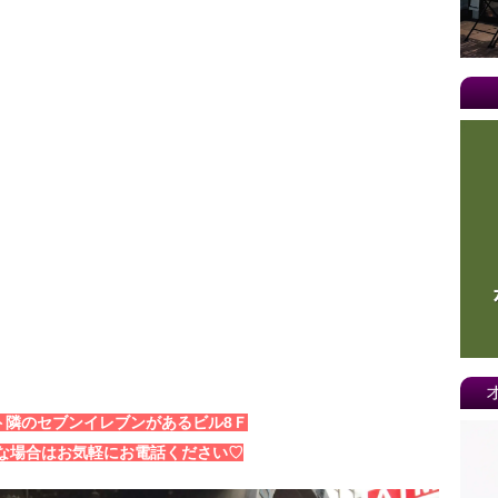
20
20
20
20
20
20
20
20
20
ト隣のセブンイレブンがあるビル8Ｆ
な場合はお気軽にお電話ください♡