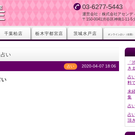
03-6277-5443
運営会社：株式会社アセンデ
〒150-0041渋谷区神南1-11
千葉柏店
栃木宇都宮店
茨城水戸店
オンライン占い（全国）
ト占い
「
2020-04-07 18:06
占い
き
占
占い
料
未
集
占
占
頂