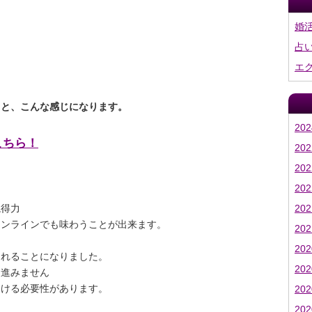
婚
占
エ
ると、こんな感じになります。
20
こちら！
20
20
20
20
説得力
オンラインでも味わうことが出来ます。
20
20
されることになりました。
20
に進みません
避ける必要性があります。
20
20