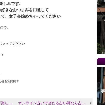
20
楽しみです。
お好きなおつまみを用意して
20
して、女子会始めちゃってください
20
20
すので、
20
20
20
じゃってください
20
ょう
20
20
20
店
20
壱番舘渋谷8Ｆ
20
20
20
める♡
オンライン占いで当たる占い師なら占い館BCAF
20