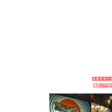
ＡＢＣマー
場所が不明