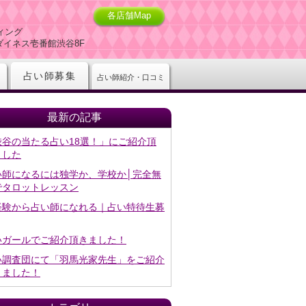
各店舗Map
ィング
-5ダイネス壱番館渋谷8F
占い師募集
占い師紹介・口コミ
最新の記事
渋谷の当たる占い18選！」にご紹介頂
ました
い師になるには独学か、学校か│完全無
でタロットレッスン
経験から占い師になれる｜占い特待生募
いガールでご紹介頂きました！
い調査団にて「羽馬光家先生」をご紹介
きました！