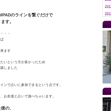
20
20
IPADのラインを繋ぐだけで
20
ります。
20
・・・・
20
らば
20
20
出来ます
20
けたいという方が多かったため
20
構築しました
20
20
ラインで占いに参加できるという点です。
20
20
も、お友達と占いで遊べちゃいます。
20
20
た後の、