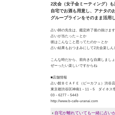
2次会（女子会ミーティング）も
自宅でお酒も用意し、アナタの
グループラインをそのまま活用
占い師の先生は、鑑定終了後の抜けま
占いが当たった～とか
彼はこんなこと思ってたのか～とか
占い結果もおつまみにして2次会楽しん
こんな時だから、前向きな自粛しまし
ぜーったい楽しいですからね
■店舗情報
占い館ＢＣＡＦＥ（ビーカフェ）渋谷
東京都渋谷区神南1－11－5 ダイネス
03－6277－5443
http://www.b-cafe-uranai.com
自宅が離れていても一緒に占いが楽し