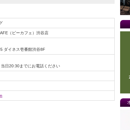
20
20
グ
20
AFE（ビーカフェ）渋谷店
20
20
-5 ダイネス壱番館渋谷8F
20
20
。当日20:30までにお電話ください
20
20
om